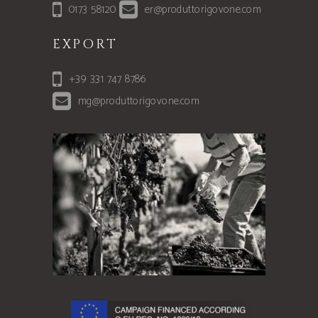
0173 58120
er@produttorigovone.com
EXPORT
+39 331 747 8786
mg@produttorigovone.com