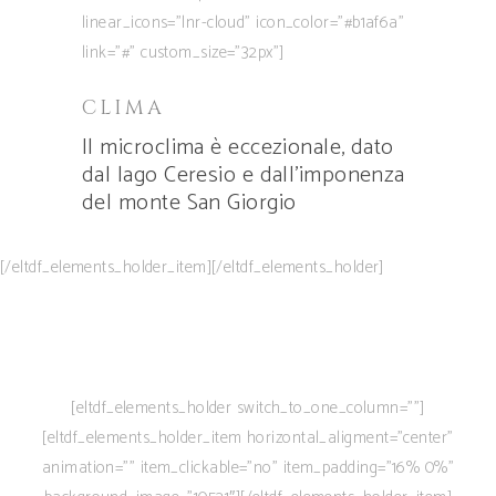
linear_icons=”lnr-cloud” icon_color=”#b1af6a”
link=”#” custom_size=”32px”]
CLIMA
Il microclima è eccezionale, dato
dal lago Ceresio e dall’imponenza
del monte San Giorgio
[/eltdf_elements_holder_item][/eltdf_elements_holder]
[eltdf_elements_holder switch_to_one_column=””]
[eltdf_elements_holder_item horizontal_aligment=”center”
animation=”” item_clickable=”no” item_padding=”16% 0%”