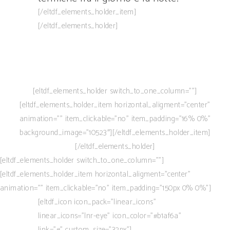
[/eltdf_elements_holder_item]
[/eltdf_elements_holder]
[eltdf_elements_holder switch_to_one_column=””]
[eltdf_elements_holder_item horizontal_aligment=”center”
animation=”” item_clickable=”no” item_padding=”16% 0%”
background_image=”10523″][/eltdf_elements_holder_item]
[/eltdf_elements_holder]
[eltdf_elements_holder switch_to_one_column=””]
[eltdf_elements_holder_item horizontal_aligment=”center”
animation=”” item_clickable=”no” item_padding=”150px 0% 0%”]
[eltdf_icon icon_pack=”linear_icons”
linear_icons=”lnr-eye” icon_color=”#b1af6a”
link=”#” custom_size=”32px”]