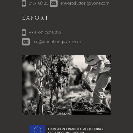
0173 58120
er@produttorigovone.com
EXPORT
+39 331 747 8786
mg@produttorigovone.com