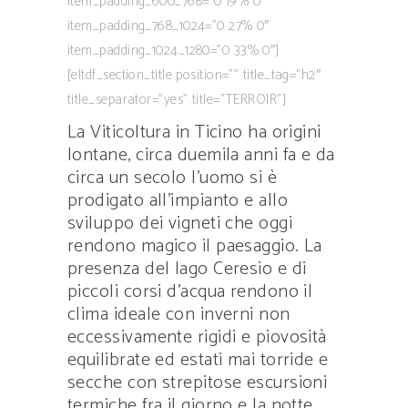
item_padding_600_768=”0 19% 0″
item_padding_768_1024=”0 27% 0″
item_padding_1024_1280=”0 33% 0″]
[eltdf_section_title position=”” title_tag=”h2″
title_separator=”yes” title=”TERROIR”]
La Viticoltura in Ticino ha origini
lontane, circa duemila anni fa e da
circa un secolo l’uomo si è
prodigato all’impianto e allo
sviluppo dei vigneti che oggi
rendono magico il paesaggio. La
presenza del lago Ceresio e di
piccoli corsi d’acqua rendono il
clima ideale con inverni non
eccessivamente rigidi e piovosità
equilibrate ed estati mai torride e
secche con strepitose escursioni
termiche fra il giorno e la notte.