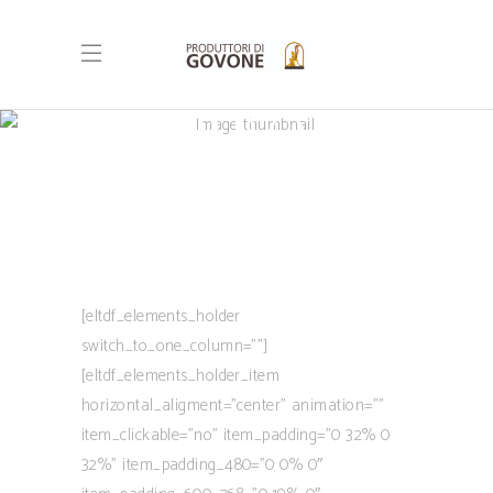
TERROIR
[eltdf_elements_holder
switch_to_one_column=””]
[eltdf_elements_holder_item
horizontal_aligment=”center” animation=””
item_clickable=”no” item_padding=”0 32% 0
32%” item_padding_480=”0 0% 0″