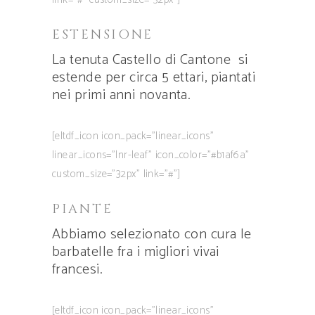
ESTENSIONE
La tenuta Castello di Cantone
si
estende per circa 5 ettari, piantati
nei primi anni novanta.
[eltdf_icon icon_pack=”linear_icons”
linear_icons=”lnr-leaf” icon_color=”#b1af6a”
custom_size=”32px” link=”#”]
PIANTE
Abbiamo selezionato con cura le
barbatelle fra i migliori vivai
francesi.
[eltdf_icon icon_pack=”linear_icons”