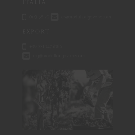
ITALIA
0173 58120
er@produttorigovone.com
EXPORT
+39 331 747 8786
mg@produttorigovone.com