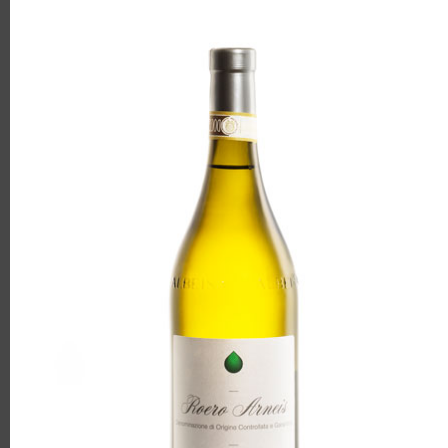
Grignolino d’Asti doc, Ruche’ di
Castagnole Monferrato docg,
Piemonte doc Albarossa, Piemonte
doc Cortese, Piemonte doc Barbera,
Piemonte doc Bonarda, Langhe doc
Arneis, Langhe doc Favorita, Langhe
doc Chardonnay, Roero docg Arneis,
Roero docg Arneis Spumante metodo
classico, Langhe doc Arneis passito,
Moscato Asti docg, Langhe Doc Rosso,
Piemonte DOC Brachetto.