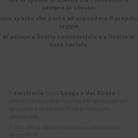
ma lo spirito di unione tra i fondatori è
sempre lo stesso:
uno spirito che porta ad espandere il proprio
raggio
di azione a livello commerciale e a livello di
base sociale.
Il
territorio
della
Langa e del Roero
è
una delle regioni al mondo più generose per
la qualità e la varietà delle produzioni
vitivinicole.
Tutto nasce dalla particolare collocazione
geografica.