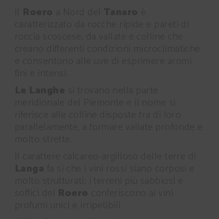
Il
Roero
a Nord del
Tanaro
è
caratterizzato da rocche ripide e pareti di
roccia scoscese, da vallate e colline che
creano differenti condizioni microclimatiche
e consentono alle uve di esprimere aromi
fini e intensi.
Le Langhe
si trovano nella parte
meridionale del Piemonte e il nome si
riferisce alle colline disposte tra di loro
parallelamente, a formare vallate profonde e
molto strette.
Il carattere calcareo-argilloso delle terre di
Langa
fa si che i vini rossi siano corposi e
molto strutturati; i terreni più sabbiosi e
soffici del
Roero
conferiscono ai vini
profumi unici e irripetibili.