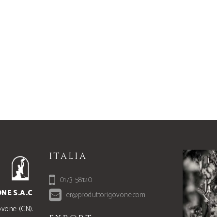
ITALIA
0173 58120
NE S.A.C
er@produttorigovone.com
ovone (CN).