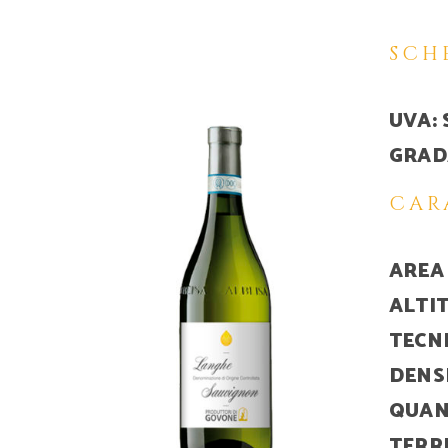
SCH
UVA:
GRAD
CAR
AREA
ALTI
TECN
DENS
QUAN
TERR